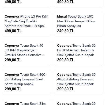
Kapak
Kapak
499,80
TL
499,80
TL
Ceponya
iPhone 13 Pro Kılıf
Musal
Tecno Spark 10C
MagSafe Şarj Özellikli
Maxi Glass Temperli Cam
Kamera Korumalı Lüx Spark
Ekran Koruyucu
Kapak
499,80
TL
249,80
TL
Ceponya
Tecno Spark 40
Ceponya
Tecno Spark 30
5G Kılıf Magsafe Şarj
Pro Kılıf Airbag Tasarımlı
Özellikli Standlı Sensitive
Simli Şeffaf Kutup Kapak
Touch Samara Kapak
299,80
TL
299,80
TL
Ceponya
Tecno Spark 30C
Ceponya
Tecno Spark 30
Kılıf Airbag Tasarımlı Simli
4G Kılıf Airbag Tasarımlı
Şeffaf Kutup Kapak
Simli Şeffaf Kutup Kapak
299,80
TL
299,80
TL
Ceponya
Tecno Spark Slim
Ceponya
Tecno Spark 20