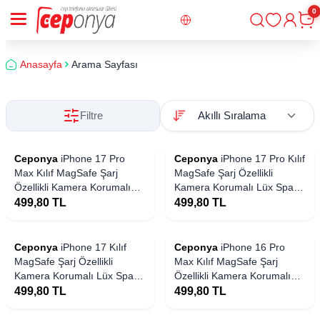
0
Giriş
Sepe
Anasayfa
Arama Sayfası
Filtre
Ceponya
iPhone 17 Pro
Ceponya
iPhone 17 Pro Kılıf
Max Kılıf MagSafe Şarj
MagSafe Şarj Özellikli
Özellikli Kamera Korumalı
Kamera Korumalı Lüx Spark
Lüx Spark Kapak
Kapak
499,80
TL
499,80
TL
Ceponya
iPhone 17 Kılıf
Ceponya
iPhone 16 Pro
MagSafe Şarj Özellikli
Max Kılıf MagSafe Şarj
Kamera Korumalı Lüx Spark
Özellikli Kamera Korumalı
Kapak
Lüx Spark Kapak
499,80
TL
499,80
TL