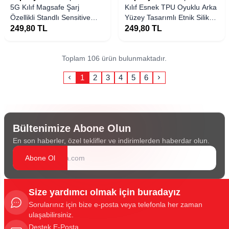
5G Kılıf Magsafe Şarj
Kılıf Esnek TPU Oyuklu Arka
Özellikli Standlı Sensitive
Yüzey Tasarımlı Etnik Silikon
Touch Samara Kapak
Kapak
249,80
TL
249,80
TL
Toplam 106 ürün bulunmaktadır.
1
2
3
4
5
6
Bültenimize Abone Olun
En son haberler, özel teklifler ve indirimlerden haberdar olun.
Abone Ol
Size yardımcı olmak için buradayız
Sorularınız için bize e-posta veya telefonla her zaman
ulaşabilirsiniz.
Destek E-Posta