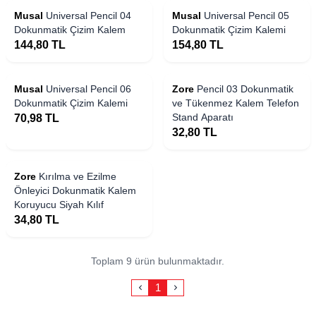
 Stoklarda
Yakında Stoklarda
Musal
Universal Pencil 04
Musal
Universal Pencil 05
Dokunmatik Çizim Kalem
Dokunmatik Çizim Kalemi
144,80
TL
154,80
TL
 Stoklarda
Yakında Stoklarda
Musal
Universal Pencil 06
Zore
Pencil 03 Dokunmatik
Dokunmatik Çizim Kalemi
ve Tükenmez Kalem Telefon
Stand Aparatı
70,98
TL
32,80
TL
 Stoklarda
Zore
Kırılma ve Ezilme
Önleyici Dokunmatik Kalem
Koruyucu Siyah Kılıf
34,80
TL
Toplam 9 ürün bulunmaktadır.
1