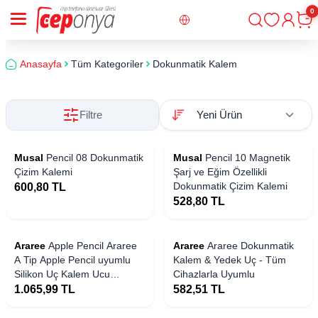
0
Giriş
Sepe
Anasayfa
Tüm Kategoriler
Dokunmatik Kalem
Filtre
 Stoklarda
Yakında Stoklarda
Musal
Pencil 08 Dokunmatik
Musal
Pencil 10 Magnetik
Çizim Kalemi
Şarj ve Eğim Özellikli
Dokunmatik Çizim Kalemi
600,80
TL
528,80
TL
 Stoklarda
Yakında Stoklarda
Araree
Apple Pencil Araree
Araree
Araree Dokunmatik
A Tip Apple Pencil uyumlu
Kalem & Yedek Uç - Tüm
Silikon Uç Kalem Ucu
Cihazlarla Uyumlu
Koruyucu Tip Cover - 9 adet
1.065,99
TL
582,51
TL