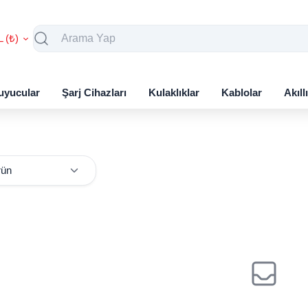
L (₺)
uyucular
Şarj Cihazları
Kulaklıklar
Kablolar
Akıll