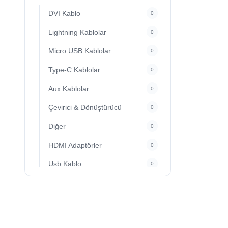
DVI Kablo
0
Lightning Kablolar
0
Micro USB Kablolar
0
Type-C Kablolar
0
Aux Kablolar
0
Çevirici & Dönüştürücü
0
Diğer
0
HDMI Adaptörler
0
Usb Kablo
0