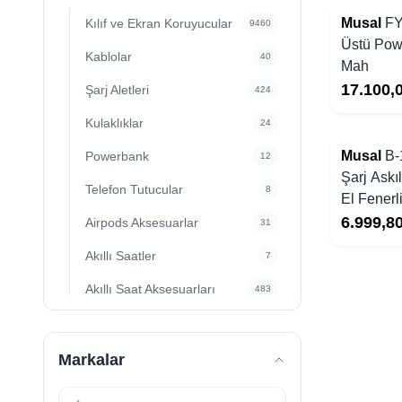
Musal
FY
Kılıf ve Ekran Koruyucular
9460
Üstü Pow
Kablolar
40
Mah
17.100,
Şarj Aletleri
424
Kulaklıklar
24
Yakında Stoklarda
Musal
B-
Powerbank
12
Şarj Askı
Telefon Tutucular
8
El Fenerli
Powerba
6.999,8
Airpods Aksesuarlar
31
Akıllı Saatler
7
Akıllı Saat Aksesuarları
483
Sanal Gerçeklik Gözlüğü
10
Tripod&Monopod
19
Markalar
Telefon Askı ve Yüzükleri
2