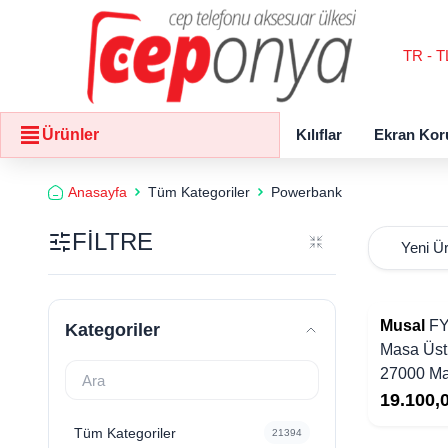
TR - T
Kılıflar
Ekran Kor
Ürünler
Anasayfa
Tüm Kategoriler
Powerbank
FİLTRE
Musal
FY
Kategoriler
Masa Üst
27000 M
19.100,
Tüm Kategoriler
21394