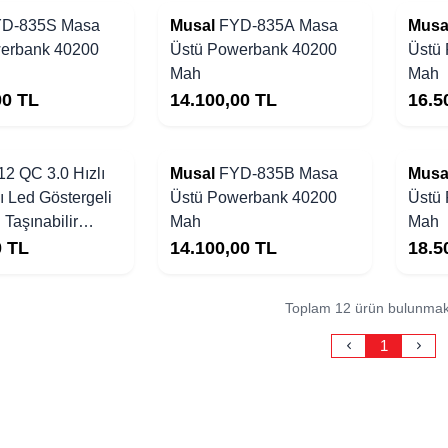
D-835S Masa
Musal
FYD-835A Masa
Musa
erbank 40200
Üstü Powerbank 40200
Üstü
Mah
Mah
00
TL
14.100,00
TL
16.5
Yakında Stoklarda
Yakında Stoklarda
12 QC 3.0 Hızlı
Musal
FYD-835B Masa
Musa
lı Led Göstergeli
Üstü Powerbank 40200
Üstü
 Taşınabilir
Mah
Mah
nk 120.000mAh
0
TL
14.100,00
TL
18.5
Toplam 12 ürün bulunmak
1