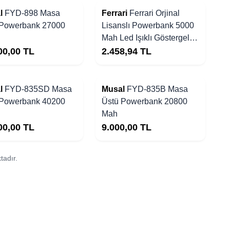
Yakında Stoklarda
l
FYD-898 Masa
Ferrari
Ferrari Orjinal
 Powerbank 27000
Lisanslı Powerbank 5000
Mah Led Işıklı Göstergeli
Magsafe Magnetik Siyah
00,00
TL
2.458,94
TL
Yakında Stoklarda
l
FYD-835SD Masa
Musal
FYD-835B Masa
 Powerbank 40200
Üstü Powerbank 20800
Mah
00,00
TL
9.000,00
TL
tadır.