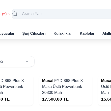
L (₺)
uyucular
Şarj Cihazları
Kulaklıklar
Kablolar
Akıll
D-868 Plus X
Musal
FYD-868 Plus X
Musa
ü Powerbank
Masa Üstü Powerbank
Üstü
ah
20800 Mah
Mah
00
TL
17.500,00
TL
15.6