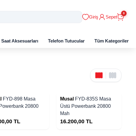
0
Giriş
Sepet
ı Saat Aksesuarları
Telefon Tutucular
Tüm Kategoriler
l
FYD-898 Masa
Musal
FYD-835S Masa
 Powerbank 20800
Üstü Powerbank 20800
Mah
00,00
TL
16.200,00
TL