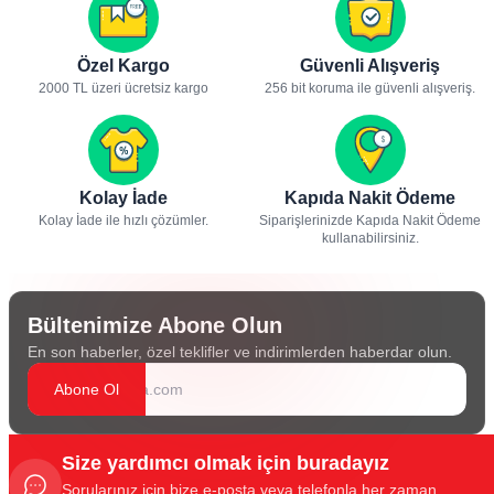
Özel Kargo
Güvenli Alışveriş
2000 TL üzeri ücretsiz kargo
256 bit koruma ile güvenli alışveriş.
Kolay İade
Kapıda Nakit Ödeme
Kolay İade ile hızlı çözümler.
Siparişlerinizde Kapıda Nakit Ödeme
kullanabilirsiniz.
Bültenimize Abone Olun
En son haberler, özel teklifler ve indirimlerden haberdar olun.
Abone Ol
Size yardımcı olmak için buradayız
Sorularınız için bize e-posta veya telefonla her zaman