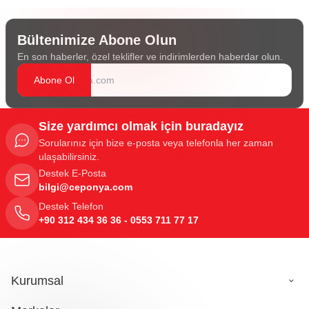
Bültenimize Abone Olun
En son haberler, özel teklifler ve indirimlerden haberdar olun.
Abone Ol
Size yardımcı olmak için buradayız
Sorularınız için bize e-posta veya telefonla her zaman
ulaşabilirsiniz.
Destek E-Posta
bilgi@ceponya.com
Destek Telefon
+90 312 434 36 36 - 0553 711 77 17
Kurumsal