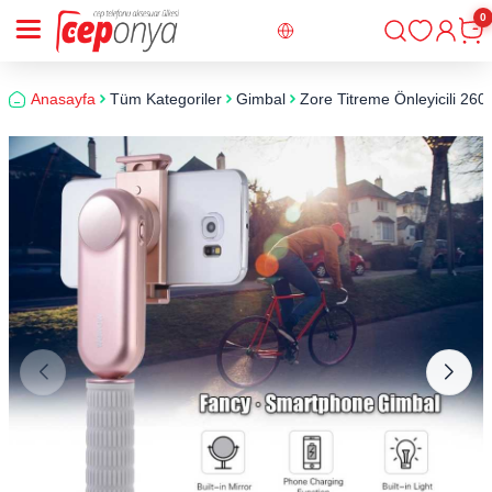
0
Giriş
Sepe
Anasayfa
Tüm Kategoriler
Gimbal
Zore Titreme Önleyicili 26