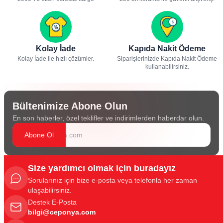
Kolay İade
Kapıda Nakit Ödeme
Kolay İade ile hızlı çözümler.
Siparişlerinizde Kapıda Nakit Ödeme
kullanabilirsiniz.
Bültenimize Abone Olun
En son haberler, özel teklifler ve indirimlerden haberdar olun.
Abone Ol
Size yardımcı olmak için buradayız
Sorularınız için bize e-posta veya telefonla her zaman
ulaşabilirsiniz.
Destek E-Posta
bilgi@ceponya.com