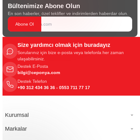
Bültenimize Abone Olun
En son haberler, özel teklifler ve indirimlerden haberdar olun.
Abone Ol
Size yardımcı olmak için buradayız
Sorularınız için bize e-posta veya telefonla her zaman
ulaşabilirsiniz.
Destek E-Posta
bilgi@ceponya.com
Destek Telefon
+90 312 434 36 36 - 0553 711 77 17
Kurumsal
Markalar