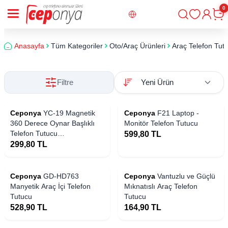
0
Giriş
Sepe
Anasayfa
Tüm Kategoriler
Oto/Araç Ürünleri
Araç Telefon Tutu
Filtre
Ceponya
YC-19 Magnetik
Ceponya
F21 Laptop -
360 Derece Oynar Başlıklı
Monitör Telefon Tutucu
Telefon Tutucu
599,80
TL
Havalandırma Tasarım
299,80
TL
 Stoklarda
Yakında Stoklarda
Ceponya
​GD-HD763
Ceponya
Vantuzlu ve Güçlü
Manyetik Araç İçi Telefon
Mıknatıslı Araç Telefon
Tutucu
Tutucu
528,90
TL
164,90
TL