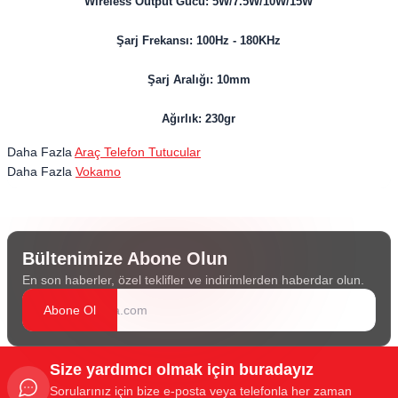
Wireless Output Gücü: 5W/7.5W/10W/15W
Şarj Frekansı: 100Hz - 180KHz
Şarj Aralığı: 10mm
Ağırlık: 230gr
Daha Fazla
Araç Telefon Tutucular
Daha Fazla
Vokamo
Bültenimize Abone Olun
En son haberler, özel teklifler ve indirimlerden haberdar olun.
Abone Ol
Size yardımcı olmak için buradayız
Sorularınız için bize e-posta veya telefonla her zaman