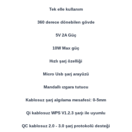
Tek elle kullanım
​360 derece dönebilen gövde
5V 2A Güç
10W Max güç
Hızlı şarj özelliği
Micro Usb şarj arayüzü
Mandallı ızgara tutucu
Kablosuz şarj algılama mesafesi: 0-5mm
Qi kablosuz WPS V1.2.3 şarjı ile uyumlu
QC kablosuz 2.0 - 3.0 şarj protokolü desteği