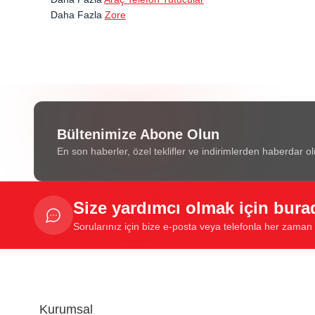
Daha Fazla
Zore
Bültenimize Abone Olun
En son haberler, özel teklifler ve indirimlerden haberdar ol
Size yardımcı olmak için bura
Sorularınız için bize e-posta veya telefonla her zaman u
Kurumsal