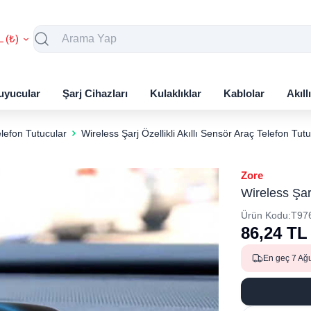
L (₺)
uyucular
Şarj Cihazları
Kulaklıklar
Kablolar
Akıll
lefon Tutucular
Wireless Şarj Özellikli Akıllı Sensör Araç Telefon Tut
Zore
Wireless Şarj
Ürün Kodu:
T97
86,24
TL
En geç 7 Ağ