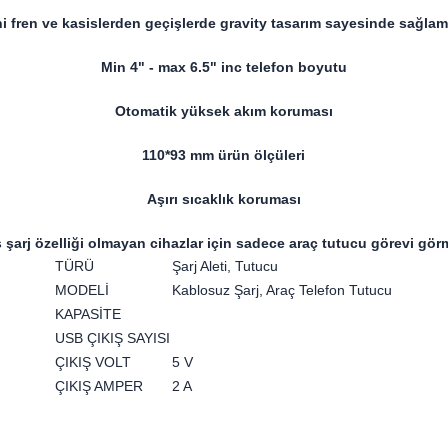
ni fren ve kasislerden geçişlerde gravity tasarım sayesinde sağla
Min 4" - max 6.5" inc telefon boyutu
Otomatik yüksek akım koruması
110*93 mm ürün ölçüleri
Aşırı sıcaklık koruması
 şarj özelliği olmayan cihazlar için sadece araç tutucu görevi gör
TÜRÜ
Şarj Aleti, Tutucu
MODELİ
Kablosuz Şarj, Araç Telefon Tutucu
KAPASİTE
USB ÇIKIŞ SAYISI
ÇIKIŞ VOLT
5 V
ÇIKIŞ AMPER
2 A