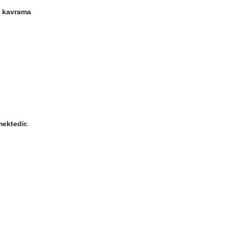
m kavrama
mektedir.