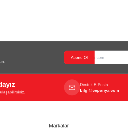
Abone Ol
un.
dayız
Destek E-Posta
bilgi@ceponya.com
laşabilirsiniz.
Markalar