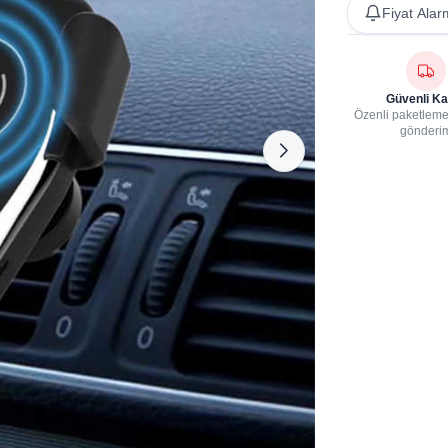
Fiyat Alar
Güvenli Ka
Özenli paketleme,
gönderi