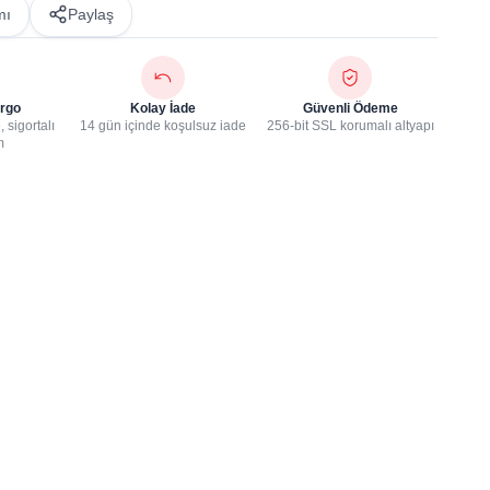
mı
Paylaş
rgo
Kolay İade
Güvenli Ödeme
 sigortalı
14 gün içinde koşulsuz iade
256-bit SSL korumalı altyapı
m