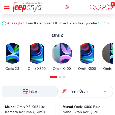
0
Giriş
Sepe
Anasayfa
Tüm Kategoriler
Kılıf ve Ekran Koruyucular
Omix
Omix
Omix X3
Omix X300
Omix X400
Omix X500
Omix 
Filtre
Musal
Omix X3 Kılıf Lüx
Musal
Omix X400 Blue
Kamera Koruma Çıkıntılı
Nano Ekran Koruyucu