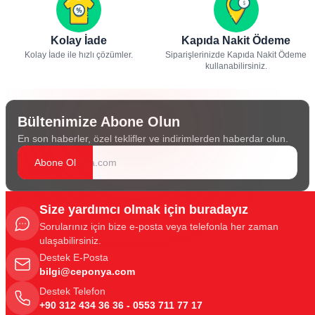
Kolay İade
Kapıda Nakit Ödeme
Kolay İade ile hızlı çözümler.
Siparişlerinizde Kapıda Nakit Ödeme
kullanabilirsiniz.
Bültenimize Abone Olun
En son haberler, özel teklifler ve indirimlerden haberdar olun.
Abone Ol
Size yardımcı olmak için buradayız
Sorularınız için bize e-posta veya telefonla her zaman
ulaşabilirsiniz.
Destek E-Posta
bilgi@ceponya.com
Destek Telefon
+90 312 434 36 36 - 0553 711 77 17