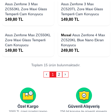
Asus Zenfone 3 Max
Asus Zenfone 3 Max
ZC553KL Zore Maxi Glass
ZC520TL Zore Maxi Glass
Temperli Cam Koruyucu
Temperli Cam Koruyucu
149,80
TL
149,80
TL
Asus Zenfone Max ZC550KL
Musal
Asus Zenfone 4 Max
Zore Maxi Glass Temperli
ZC520KL Blue Nano Ekran
Cam Koruyucu
Koruyucu
149,80
TL
249,80
TL
Toplam 15 ürün bulunmaktadır.
1
2
Özel Kargo
Güvenli Alışveriş
2000 TL üzeri ücretsiz kargo
256 bit koruma ile güvenli alışveriş.