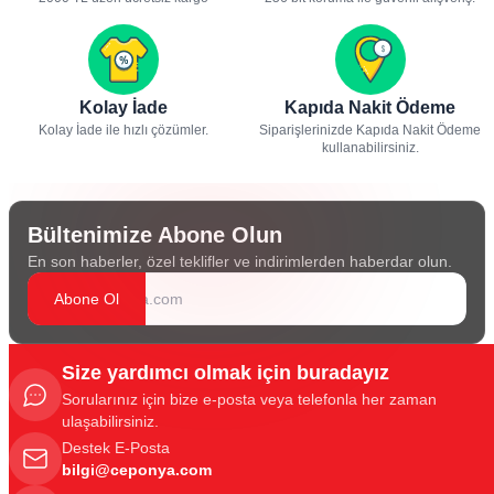
Kolay İade
Kapıda Nakit Ödeme
Kolay İade ile hızlı çözümler.
Siparişlerinizde Kapıda Nakit Ödeme
kullanabilirsiniz.
Bültenimize Abone Olun
En son haberler, özel teklifler ve indirimlerden haberdar olun.
Abone Ol
Size yardımcı olmak için buradayız
Sorularınız için bize e-posta veya telefonla her zaman
ulaşabilirsiniz.
Destek E-Posta
bilgi@ceponya.com