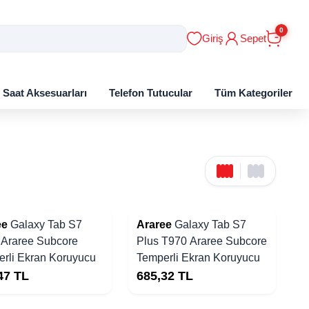
0
Giriş
Sepet
ı Saat Aksesuarları
Telefon Tutucular
Tüm Kategoriler
Yakında Stoklarda
ee
Galaxy Tab S7
Araree
Galaxy Tab S7
 Araree Subcore
Plus T970 Araree Subcore
rli Ekran Koruyucu
Temperli Ekran Koruyucu
47
TL
685,32
TL