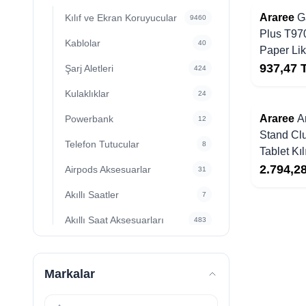
Yakında Stoklarda
Araree
G
Kılıf ve Ekran Koruyucular
9460
Plus T97
Kablolar
40
Paper Li
Koruyucu
937,47
Şarj Aletleri
424
Kulaklıklar
24
Yakında Stoklarda
Araree
A
Powerbank
12
Stand Clu
Telefon Tutucular
8
Tablet Kılı
2.794,2
Airpods Aksesuarlar
31
Akıllı Saatler
7
Akıllı Saat Aksesuarları
483
Sanal Gerçeklik Gözlüğü
10
Tripod&Monopod
19
Markalar
Telefon Askı ve Yüzükleri
2