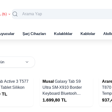
L (₺)
uyucular
Şarj Cihazları
Kulaklıklar
Kablolar
Akıll
Yakında Stoklarda
Yakında Stoklarda
ab Active 3 T577
Musal
Galaxy Tab S9
Arar
Tablet Silikon
Ultra SM-X910 Border
T870
Keyboard Bluetooh
Tempe
0
TL
Bağlantılı Standlı Klavyeli
1.699,80
TL
937,
Tablet Kılıfı