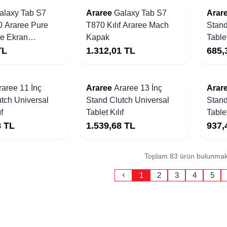
Yakında Stoklarda
Yakında Stoklarda
alaxy Tab S7
Araree
Galaxy Tab S7
Arar
0 Araree Pure
T870 Kılıf Araree Mach
Stand
ke Ekran
Kapak
Tablet
TL
1.312,01
TL
685,
Yakında Stoklarda
Yakında Stoklarda
raree 11 İnç
Araree
Araree 13 İnç
Arar
tch Universal
Stand Clutch Universal
Stand
f
Tablet Kılıf
Tablet
8
TL
1.539,68
TL
937,
Toplam 83 ürün bulunmak
1
2
3
4
5