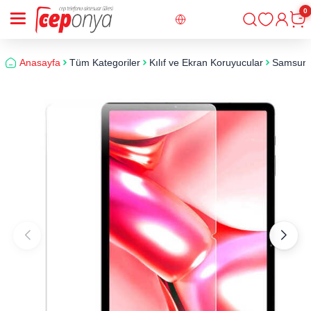
0
Giriş
Sepe
Anasayfa
Tüm Kategoriler
Kılıf ve Ekran Koruyucular
Samsun