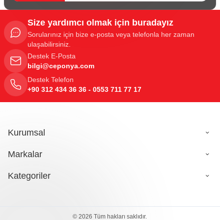
Size yardımcı olmak için buradayız
Sorularınız için bize e-posta veya telefonla her zaman
ulaşabilirsiniz.
Destek E-Posta
bilgi@ceponya.com
Destek Telefon
+90 312 434 36 36 - 0553 711 77 17
Kurumsal
Markalar
Kategoriler
© 2026 Tüm hakları saklıdır.