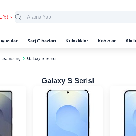
L (₺)
uyucular
Şarj Cihazları
Kulaklıklar
Kablolar
Akıll
Samsung
Galaxy S Serisi
Galaxy S Serisi