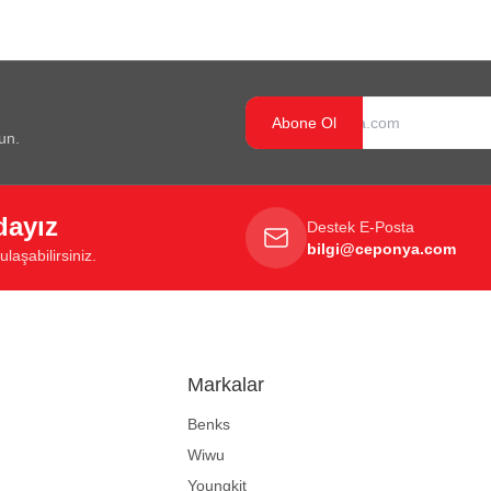
Abone Ol
un.
dayız
Destek E-Posta
bilgi@ceponya.com
laşabilirsiniz.
Markalar
Benks
Wiwu
Youngkit