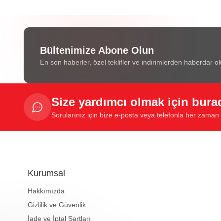
Bültenimize Abone Olun
En son haberler, özel teklifler ve indirimlerden haberdar ol
Size yardımcı olmak için bura
Sorularınız için bize e-posta veya telefonla her zaman u
Kurumsal
Hakkımızda
Gizlilik ve Güvenlik
İade ve İptal Şartları