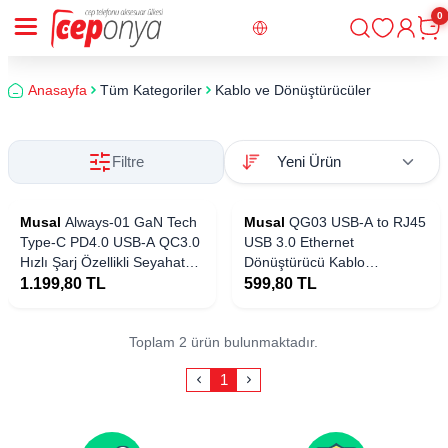
0
Giriş
Sepe
Anasayfa
Tüm Kategoriler
Kablo ve Dönüştürücüler
Filtre
Yakında Stoklarda
Musal
Always-01 GaN Tech
Musal
QG03 USB-A to RJ45
Type-C PD4.0 USB-A QC3.0
USB 3.0 Ethernet
Hızlı Şarj Özellikli Seyahat
Dönüştürücü Kablo
Şarj Başlığı 65W
1000Mbps 22cm
1.199,80
TL
599,80
TL
Toplam 2 ürün bulunmaktadır.
1