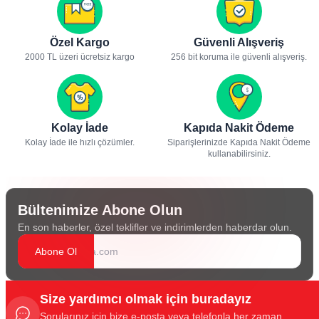
Özel Kargo
Güvenli Alışveriş
2000 TL üzeri ücretsiz kargo
256 bit koruma ile güvenli alışveriş.
Kolay İade
Kapıda Nakit Ödeme
Kolay İade ile hızlı çözümler.
Siparişlerinizde Kapıda Nakit Ödeme
kullanabilirsiniz.
Bültenimize Abone Olun
En son haberler, özel teklifler ve indirimlerden haberdar olun.
Abone Ol
Size yardımcı olmak için buradayız
Sorularınız için bize e-posta veya telefonla her zaman