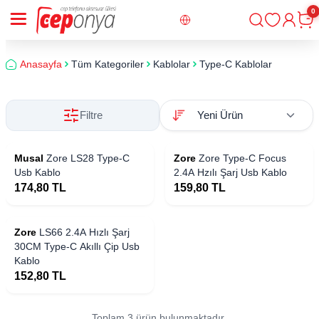
0
Giriş
Sepe
Anasayfa
Tüm Kategoriler
Kablolar
Type-C Kablolar
Filtre
Musal
Zore LS28 Type-C
Zore
Zore Type-C Focus
Usb Kablo
2.4A Hzılı Şarj Usb Kablo
174,80
TL
159,80
TL
 Stoklarda
Zore
LS66 2.4A Hızlı Şarj
30CM Type-C Akıllı Çip Usb
Kablo
152,80
TL
Toplam 3 ürün bulunmaktadır.