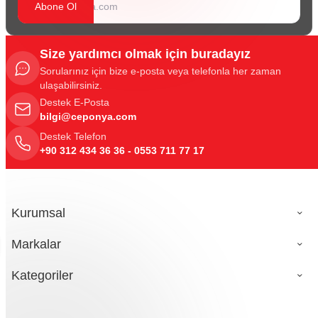
Abone Ol
Size yardımcı olmak için buradayız
Sorularınız için bize e-posta veya telefonla her zaman
ulaşabilirsiniz.
Destek E-Posta
bilgi@ceponya.com
Destek Telefon
+90 312 434 36 36 - 0553 711 77 17
Kurumsal
Markalar
Kategoriler