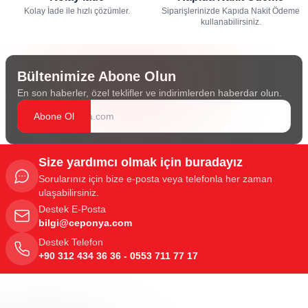
Kolay İade ile hızlı çözümler.
Siparişlerinizde Kapıda Nakit Ödeme
kullanabilirsiniz.
Bültenimize Abone Olun
En son haberler, özel teklifler ve indirimlerden haberdar olun.
Abone Ol
Size yardımcı olmak için buradayız
Sorularınız için bize e-posta veya telefonla her zaman
ulaşabilirsiniz.
Destek E-Posta
bilgi@ceponya.com
Destek Telefon
+90 312 434 36 36 - 0553 711 77 17