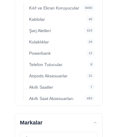
Kılıf ve Ekran Koruyucular
9460
Kablolar
40
Şarj Aletleri
424
Kulaklıklar
24
Powerbank
12
Telefon Tutucular
8
Airpods Aksesuarlar
31
Akıllı Saatler
7
Akıllı Saat Aksesuarları
483
Sanal Gerçeklik Gözlüğü
10
Tripod&Monopod
19
Markalar
Telefon Askı ve Yüzükleri
2