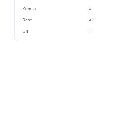
Aksiyon Kameraları
0
Kırmızı
2
Soğutucu Fan
5
Rose
2
Oto/Araç Ürünleri
15
Gri
1
Hafıza Kartı - Flash Bellek
0
Mikrofon
19
Macbook Aksesuarları
0
Kamera Aksesuarları
1
Ring Light
1
Anahtarlık
3
Oyun Aksesuarları
23
TV Box
0
Mouse
2