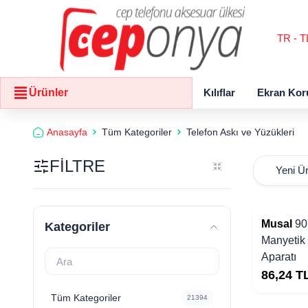
TR - T
Kılıflar
Ekran Kor
Ürünler
Anasayfa
Tüm Kategoriler
Telefon Askı ve Yüzükleri
FİLTRE
Yakında Stoklarda
Musal
90
Kategoriler
Manyetik
Aparatı
86,24
T
Tüm Kategoriler
21394