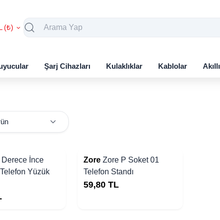
L (₺)
uyucular
Şarj Cihazları
Kulaklıklar
Kablolar
Akıll
Yakında Stoklarda
 Derece İnce
Zore
Zore P Soket 01
 Telefon Yüzük
Telefon Standı
59,80
TL
L