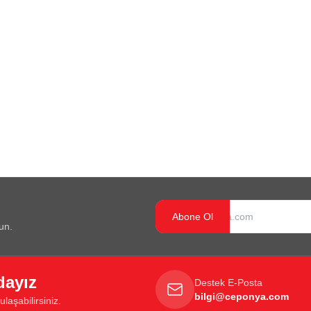
Abone Ol
un.
dayız
Destek E-Posta
bilgi@ceponya.com
laşabilirsiniz.