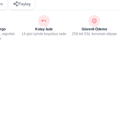
mı
Paylaş
rgo
Kolay İade
Güvenli Ödeme
 sigortalı
14 gün içinde koşulsuz iade
256-bit SSL korumalı altyapı
m