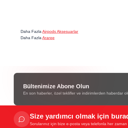
Daha Fazla
Airpods Aksesuarlar
Daha Fazla
Araree
Bültenimize Abone Olun
En son haberler, özel teklifler ve indirimlerden haberdar ol
Size yardımcı olmak için bura
Sorularınız için bize e-posta veya telefonla her zaman u