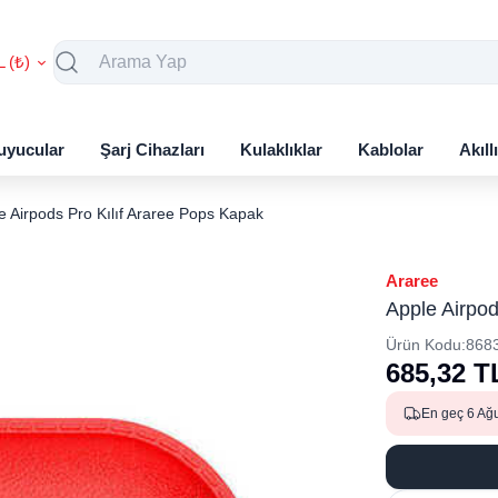
L (₺)
uyucular
Şarj Cihazları
Kulaklıklar
Kablolar
Akıll
e Airpods Pro Kılıf Araree Pops Kapak
Araree
Apple Airpod
Ürün Kodu:
868
685,32
T
En geç 6 Ağ