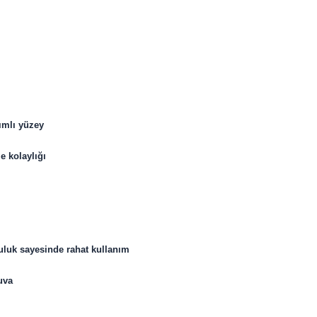
ımlı yüzey
e kolaylığı
uluk sayesinde rahat kullanım
uva