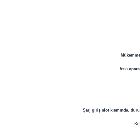
Mükemmel 
Askı apara
Şarj giriş slot kısmında, du
Kı