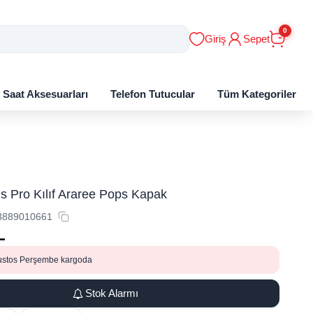
0
Giriş
Sepet
ı Saat Aksesuarları
Telefon Tutucular
Tüm Kategoriler
s Pro Kılıf Araree Pops Kapak
3889010661
L
ustos Perşembe kargoda
Stok Alarmı