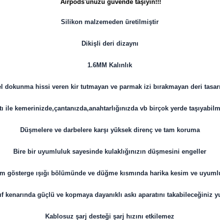
Airpods'unuzu güvende taşıyın!!!
Silikon malzemeden üretilmiştir
Dikişli deri dizaynı
1.6MM Kalınlık
dokunma hissi veren kir tutmayan ve parmak izi bırakmayan deri tasar
tı ile kemerinizde,çantanızda,anahtarlığınızda vb birçok yerde taşıyabilm
Düşmelere ve darbelere karşı yüksek direnç ve tam koruma
Bire bir uyumluluk sayesinde kulaklığınızın düşmesini engeller
rum gösterge ışığı bölümünde ve düğme kısmında harika kesim ve uyuml
lıf kenarında güçlü ve kopmaya dayanıklı askı aparatını takabileceğiniz y
Kablosuz şarj desteği şarj hızını etkilemez