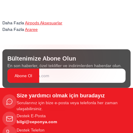
Daha Fazla
Airpods Aksesuarlar
Daha Fazla
Araree
Bültenimize Abone Olun
En son haberler, özel teklifler ve indirimlerden haberdar olun.
Abone Ol
Size yardımcı olmak için buradayız
Sorularınız için bize e-posta veya telefonla her zaman
ulaşabilirsiniz.
Destek E-Posta
bilgi@ceponya.com
Destek Telefon