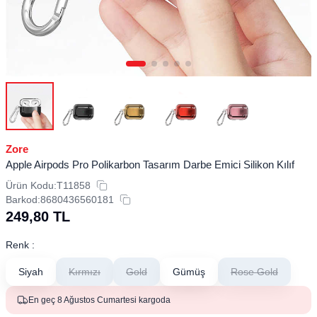
Zore
Apple Airpods Pro Polikarbon Tasarım Darbe Emici Silikon Kılıf
Ürün Kodu:
T11858
Barkod:
8680436560181
249,80
TL
Renk :
Siyah
Kırmızı
Gold
Gümüş
Rose Gold
En geç 8 Ağustos Cumartesi kargoda