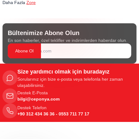
Daha Fazla
Zore
Bültenimize Abone Olun
En son haberler, özel teklifler ve indirimlerden haberdar olun.
Abone Ol
Size yardımcı olmak için buradayız
Sorularınız için bize e-posta veya telefonla her zaman
ulaşabilirsiniz.
Destek E-Posta
bilgi@ceponya.com
Destek Telefon
+90 312 434 36 36 - 0553 711 77 17