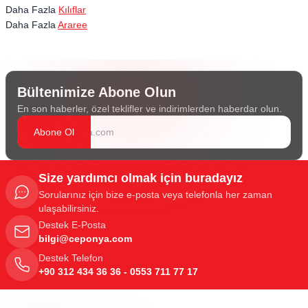
Daha Fazla
Kılıflar
Daha Fazla
Araree
Bültenimize Abone Olun
En son haberler, özel teklifler ve indirimlerden haberdar olun.
Abone Ol
Size yardımcı olmak için buradayız
Sorularınız için bize e-posta veya telefonla her zaman
ulaşabilirsiniz.
Destek E-Posta
bilgi@ceponya.com
Destek Telefon
+90 312 434 36 36 - 0553 711 77 17