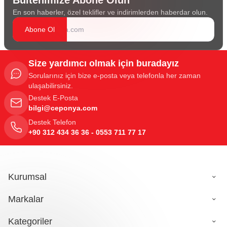
En son haberler, özel teklifler ve indirimlerden haberdar olun.
Abone Ol
Size yardımcı olmak için buradayız
Sorularınız için bize e-posta veya telefonla her zaman
ulaşabilirsiniz.
Destek E-Posta
bilgi@ceponya.com
Destek Telefon
+90 312 434 36 36 - 0553 711 77 17
Kurumsal
Markalar
Kategoriler