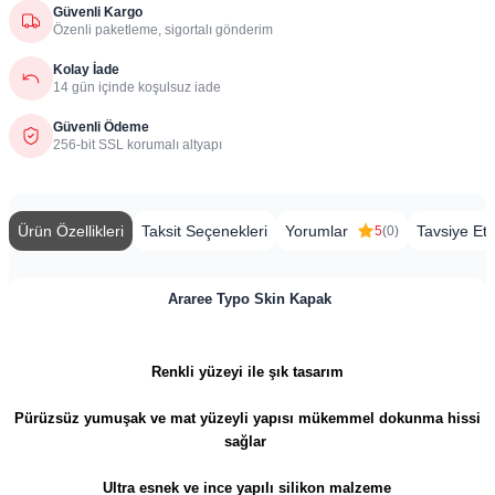
Güvenli Kargo
Özenli paketleme, sigortalı gönderim
Kolay İade
14 gün içinde koşulsuz iade
Güvenli Ödeme
256-bit SSL korumalı altyapı
Ürün Özellikleri
Taksit Seçenekleri
Yorumlar
Tavsiye Et
5
(0)
Araree Typo Skin Kapak
Renkli yüzeyi ile şık tasarım
Pürüzsüz yumuşak ve m
at yüzeyli yapısı mükemmel dokunma hissi
sağlar
Ultra esnek ve ince yapılı silikon malzeme