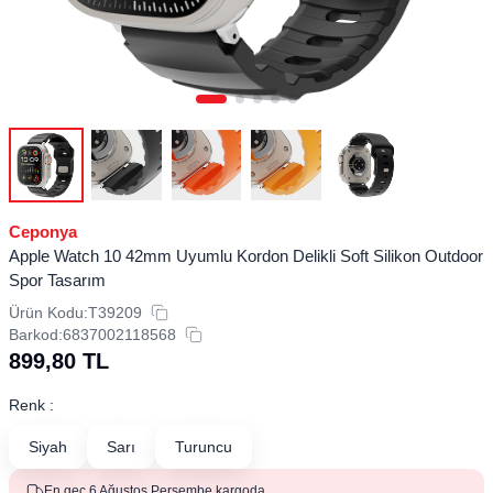
Ceponya
Apple Watch 10 42mm Uyumlu Kordon Delikli Soft Silikon Outdoor
Spor Tasarım
Ürün Kodu:
T39209
Barkod:
6837002118568
899,80
TL
Renk :
Siyah
Sarı
Turuncu
En geç 6 Ağustos Perşembe kargoda