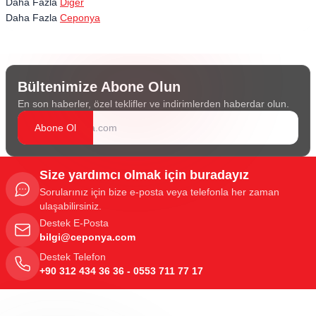
Daha Fazla
Diğer
Daha Fazla
Ceponya
Bültenimize Abone Olun
En son haberler, özel teklifler ve indirimlerden haberdar olun.
Abone Ol
Size yardımcı olmak için buradayız
Sorularınız için bize e-posta veya telefonla her zaman
ulaşabilirsiniz.
Destek E-Posta
bilgi@ceponya.com
Destek Telefon
+90 312 434 36 36 - 0553 711 77 17