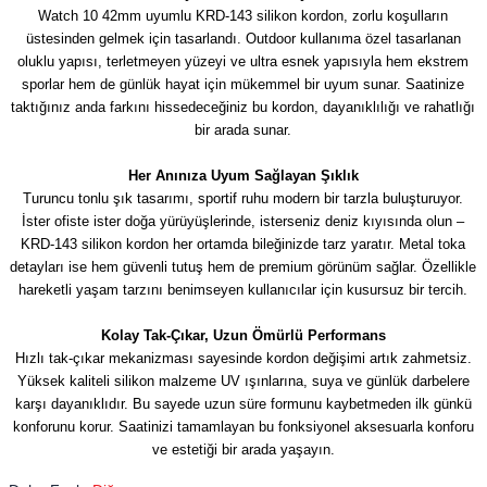
Watch 10 42mm uyumlu KRD-143 silikon kordon, zorlu koşulların
üstesinden gelmek için tasarlandı. Outdoor kullanıma özel tasarlanan
oluklu yapısı, terletmeyen yüzeyi ve ultra esnek yapısıyla hem ekstrem
sporlar hem de günlük hayat için mükemmel bir uyum sunar. Saatinize
taktığınız anda farkını hissedeceğiniz bu kordon, dayanıklılığı ve rahatlığı
bir arada sunar.
Her Anınıza Uyum Sağlayan Şıklık
Turuncu tonlu şık tasarımı, sportif ruhu modern bir tarzla buluşturuyor.
İster ofiste ister doğa yürüyüşlerinde, isterseniz deniz kıyısında olun –
KRD-143 silikon kordon her ortamda bileğinizde tarz yaratır. Metal toka
detayları ise hem güvenli tutuş hem de premium görünüm sağlar. Özellikle
hareketli yaşam tarzını benimseyen kullanıcılar için kusursuz bir tercih.
Kolay Tak-Çıkar, Uzun Ömürlü Performans
Hızlı tak-çıkar mekanizması sayesinde kordon değişimi artık zahmetsiz.
Yüksek kaliteli silikon malzeme UV ışınlarına, suya ve günlük darbelere
karşı dayanıklıdır. Bu sayede uzun süre formunu kaybetmeden ilk günkü
konforunu korur. Saatinizi tamamlayan bu fonksiyonel aksesuarla konforu
ve estetiği bir arada yaşayın.