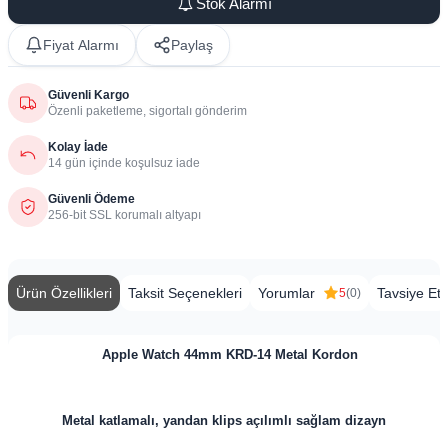
Stok Alarmı
Fiyat Alarmı
Paylaş
Güvenli Kargo
Özenli paketleme, sigortalı gönderim
Kolay İade
14 gün içinde koşulsuz iade
Güvenli Ödeme
256-bit SSL korumalı altyapı
Ürün Özellikleri
Taksit Seçenekleri
Yorumlar
Tavsiye Et
5
(0)
​
Apple Watch 44mm KRD-14 Metal Kordon
Metal katlamalı, yandan klips açılımlı sağlam dizayn