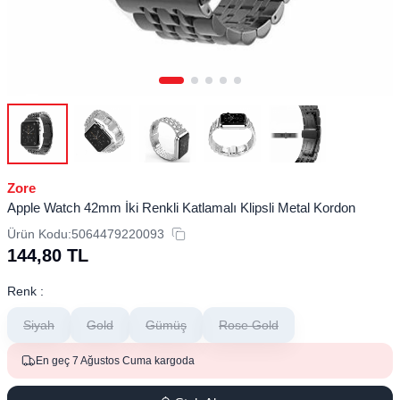
Zore
Apple Watch 42mm İki Renkli Katlamalı Klipsli Metal Kordon
Ürün Kodu:
5064479220093
144,80
TL
Renk :
Siyah
Gold
Gümüş
Rose Gold
En geç 7 Ağustos Cuma kargoda