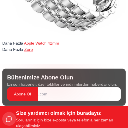
Daha Fazla
Apple Watch 42mm
Daha Fazla
Zore
Bültenimize Abone Olun
En son haberler, özel teklifler ve indirimlerden haberdar olun.
Abone Ol
Size yardımcı olmak için buradayız
Sorularınız için bize e-posta veya telefonla her zaman
ulaşabilirsiniz.