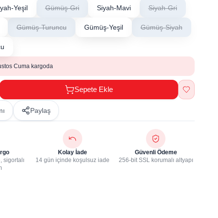
iyah-Yeşil
Gümüş-Gri
Siyah-Mavi
Siyah-Gri
Gümüş-Turuncu
Gümüş-Yeşil
Gümüş-Siyah
cu
ustos Cuma kargoda
Sepete Ekle
mı
Paylaş
rgo
Kolay İade
Güvenli Ödeme
 sigortalı
14 gün içinde koşulsuz iade
256-bit SSL korumalı altyapı
m