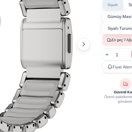
Siyah
S
Gümüş-Mavi
Siyah-Turun
En geç 7 Ağ
Fiyat Alar
Güvenli Ka
Özenli paketleme,
gönderi