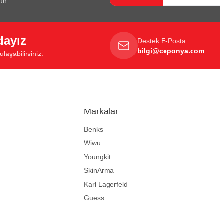
un.
dayız
Destek E-Posta
bilgi@ceponya.com
laşabilirsiniz.
Markalar
Benks
Wiwu
Youngkit
SkinArma
Karl Lagerfeld
Guess