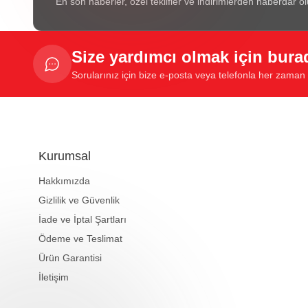
En son haberler, özel teklifler ve indirimlerden haberdar ol
Size yardımcı olmak için bura
Sorularınız için bize e-posta veya telefonla her zaman u
Kurumsal
Hakkımızda
Gizlilik ve Güvenlik
İade ve İptal Şartları
Ödeme ve Teslimat
Ürün Garantisi
İletişim