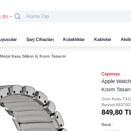
L (₺)
uyucular
Şarj Cihazları
Kulaklıklar
Kablolar
Akıll
tal Kasa Silikon İç Kısım Tasarım
Ceponya
Apple Watch
Kısım Tasar
Ürün Kodu:
T41
Barkod:
683700
849,80
T
Renk :