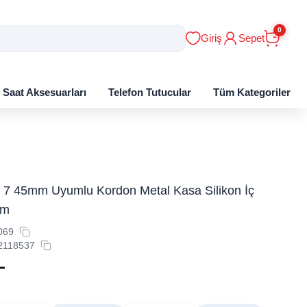
0
Giriş
Sepet
ı Saat Aksesuarları
Telefon Tutucular
Tüm Kategoriler
 7 45mm Uyumlu Kordon Metal Kasa Silikon İç
ım
069
2118537
L