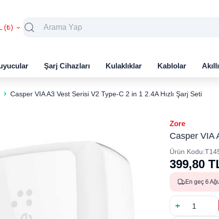
L (₺)
uyucular
Şarj Cihazları
Kulaklıklar
Kablolar
Akıll
Casper VIA A3 Vest Serisi V2 Type-C 2 in 1 2.4A Hızlı Şarj Seti
Zore
Casper VIA A
Ürün Kodu:
T14
399,80
T
En geç 6 Ağ