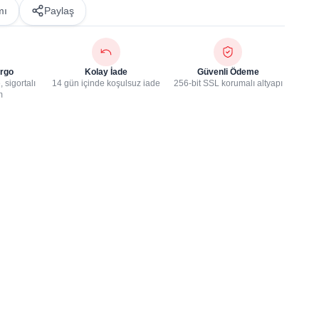
mı
Paylaş
rgo
Kolay İade
Güvenli Ödeme
 sigortalı
14 gün içinde koşulsuz iade
256-bit SSL korumalı altyapı
m