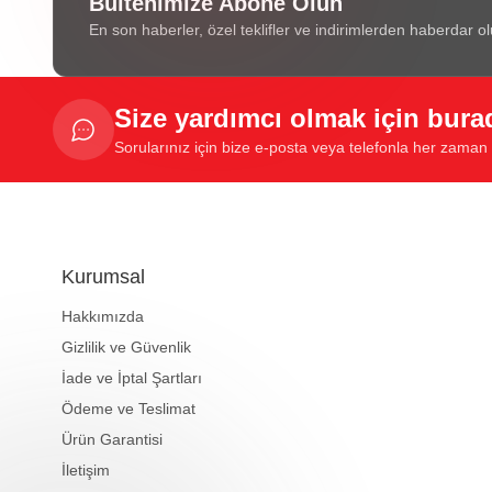
Bültenimize Abone Olun
En son haberler, özel teklifler ve indirimlerden haberdar ol
Size yardımcı olmak için bura
Sorularınız için bize e-posta veya telefonla her zaman u
Kurumsal
Hakkımızda
Gizlilik ve Güvenlik
İade ve İptal Şartları
Ödeme ve Teslimat
Ürün Garantisi
İletişim