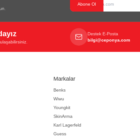
Abone Ol
un.
dayız
Destek E-Posta
bilgi@ceponya.com
laşabilirsiniz.
Markalar
Benks
Wiwu
Youngkit
SkinArma
Karl Lagerfeld
Guess