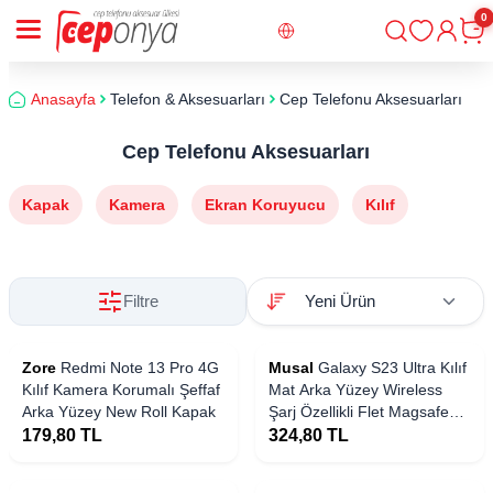
0
Giriş
Sepe
Anasayfa
Telefon & Aksesuarları
Cep Telefonu Aksesuarları
Cep Telefonu Aksesuarları
Kapak
Kamera
Ekran Koruyucu
Kılıf
Filtre
Zore
Redmi Note 13 Pro 4G
Musal
Galaxy S23 Ultra Kılıf
Kılıf Kamera Korumalı Şeffaf
Mat Arka Yüzey Wireless
Arka Yüzey New Roll Kapak
Şarj Özellikli Flet Magsafe
Kapak
179,80
TL
324,80
TL