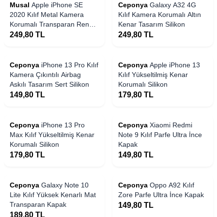
Musal
Apple iPhone SE
Ceponya
Galaxy A32 4G
2020 Kılıf Metal Kamera
Kılıf Kamera Korumalı Altın
Korumalı Transparan Renkli
Kenar Tasarım Silikon
Kapak
249,80
TL
249,80
TL
Ceponya
iPhone 13 Pro Kılıf
Ceponya
Apple iPhone 13
Kamera Çıkıntılı Airbag
Kılıf Yükseltilmiş Kenar
Askılı Tasarım Sert Silikon
Korumalı Silikon
149,80
TL
179,80
TL
Ceponya
iPhone 13 Pro
Ceponya
Xiaomi Redmi
Max Kılıf Yükseltilmiş Kenar
Note 9 Kılıf Parfe Ultra İnce
Korumalı Silikon
Kapak
179,80
TL
149,80
TL
Ceponya
Galaxy Note 10
Ceponya
Oppo A92 Kılıf
Lite Kılıf Yüksek Kenarlı Mat
Zore Parfe Ultra İnce Kapak
Transparan Kapak
149,80
TL
189,80
TL