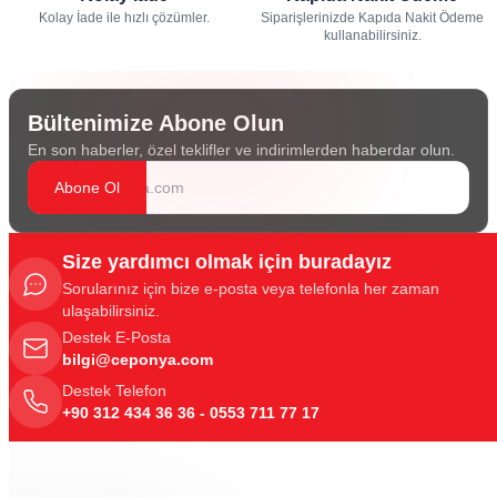
Kolay İade ile hızlı çözümler.
Siparişlerinizde Kapıda Nakit Ödeme
kullanabilirsiniz.
Bültenimize Abone Olun
En son haberler, özel teklifler ve indirimlerden haberdar olun.
Abone Ol
Size yardımcı olmak için buradayız
Sorularınız için bize e-posta veya telefonla her zaman
ulaşabilirsiniz.
Destek E-Posta
bilgi@ceponya.com
Destek Telefon
+90 312 434 36 36 - 0553 711 77 17