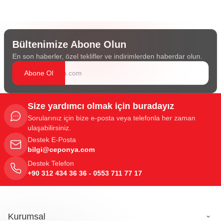
Bültenimize Abone Olun
En son haberler, özel teklifler ve indirimlerden haberdar olun.
Abone Ol
Size yardımcı olmak için buradayız
Sorularınız için bize e-posta veya telefonla her zaman
ulaşabilirsiniz.
Destek E-Posta
bilgi@ceponya.com
Destek Telefon
+90 312 434 36 36 - 0553 711 77 17
Kurumsal