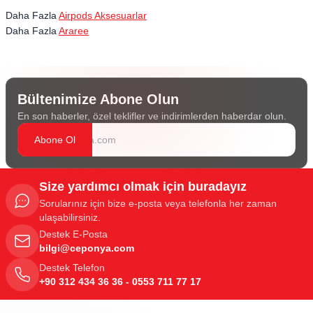
Daha Fazla
Airpods Aksesuarlar
Daha Fazla
Araree
Bültenimize Abone Olun
En son haberler, özel teklifler ve indirimlerden haberdar olun.
Abone Ol
Size yardımcı olmak için buradayız
Sorularınız için bize e-posta veya telefonla her zaman
ulaşabilirsiniz.
Destek E-Posta
bilgi@ceponya.com
Destek Telefon
+90 312 434 36 36 - 0553 711 77 17