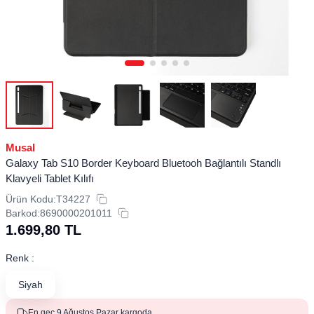
Musal
Galaxy Tab S10 Border Keyboard Bluetooh Bağlantılı Standlı
Klavyeli Tablet Kılıfı
Ürün Kodu:
T34227
Barkod:
8690000201011
1.699,80
TL
Renk :
Siyah
En geç 9 Ağustos Pazar kargoda