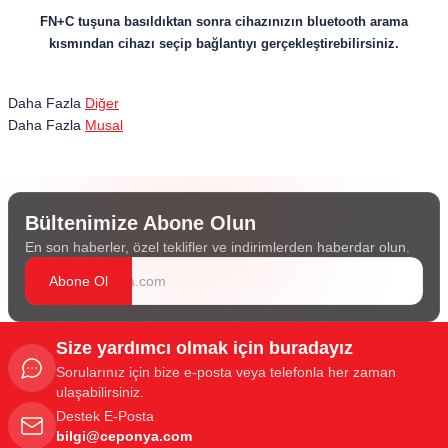
FN+C tuşuna basıldıktan sonra cihazınızın bluetooth arama
kısmından cihazı seçip bağlantıyı gerçekleştirebilirsiniz.
Daha Fazla
Diğer
Daha Fazla
Musal
Bültenimize Abone Olun
En son haberler, özel teklifler ve indirimlerden haberdar olun.
Abone Ol
Size yardımcı olmak için buradayız
Sorularınız için bize e-posta veya telefonla her zaman
ulaşabilirsiniz.
Destek E-Posta
bilgi@ceponya.com