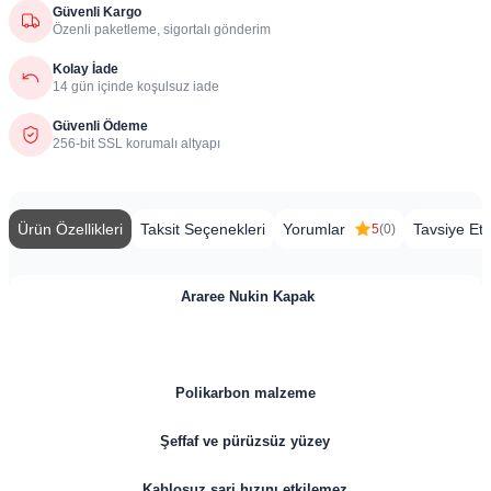
Güvenli Kargo
Özenli paketleme, sigortalı gönderim
Kolay İade
14 gün içinde koşulsuz iade
Güvenli Ödeme
256-bit SSL korumalı altyapı
Ürün Özellikleri
Taksit Seçenekleri
Yorumlar
Tavsiye Et
5
(0)
Araree Nukin Kapak
Polikarbon malzeme
Şeffaf ve pürüzsüz yüzey
Kablosuz şarj hızını etkilemez