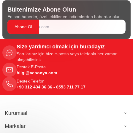
Bültenimize Abone Olun
En son haberler, özel teklifler ve indirimlerden haberdar olun.
Abone Ol
Size yardımcı olmak için buradayız
Sorularınız için bize e-posta veya telefonla her zaman
ulaşabilirsiniz.
Destek E-Posta
bilgi@ceponya.com
Destek Telefon
+90 312 434 36 36 - 0553 711 77 17
Kurumsal
Markalar