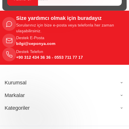
Size yardımcı olmak için buradayız
Sorularınız için bize e-posta veya telefonla her zaman
ulaşabilirsiniz.
Destek E-Posta
bilgi@ceponya.com
Destek Telefon
+90 312 434 36 36 - 0553 711 77 17
Kurumsal
Markalar
Kategoriler