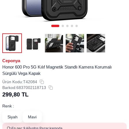
Ceponya
Honor 600 Pro 5G Kılıf Magnetik Standlı Kamera Korumalı
Sürgülü Vega Kapak
Ürün Kodu:
T42084
Barkod:
6837002118713
299,80
TL
Renk :
Siyah
Mavi
En geç 9 Ağustos Pazar kargoda