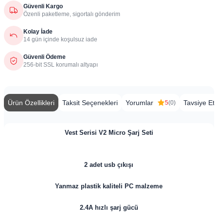
Güvenli Kargo
Özenli paketleme, sigortalı gönderim
Kolay İade
14 gün içinde koşulsuz iade
Güvenli Ödeme
256-bit SSL korumalı altyapı
Ürün Özellikleri
Taksit Seçenekleri
Yorumlar
Tavsiye Et
5
(0)
Vest Serisi V2 Micro Şarj Seti
2 adet usb çıkışı
Yanmaz plastik kaliteli PC malzeme
2.4A hızlı şarj gücü