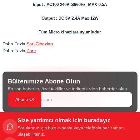
Input : AC100-240V 50/60Hz MAX 0.5A
Output : DC 5V 2.4A Max 12W
Tüm Micro cihazlara uyumludur
Daha Fazla
Şarj Cihazları
Daha Fazla
Zore
Bültenimize Abone Olun
En son haberler, özel teklifler ve indirimlerden haberdar olun.
Abone Ol
Size yardımcı olmak için buradayız
Sorularınız için bize e-posta veya telefonla her zaman
ulaşabilirsiniz.