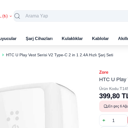
L (₺)
uyucular
Şarj Cihazları
Kulaklıklar
Kablolar
Akıll
HTC U Play Vest Serisi V2 Type-C 2 in 1 2.4A Hızlı Şarj Seti
Zore
HTC U Play V
Ürün Kodu:
T14
399,80
T
En geç 6 Ağ