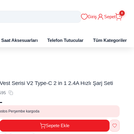
0
Giriş
Sepet
ı Saat Aksesuarları
Telefon Tutucular
Tüm Kategoriler
est Serisi V2 Type-C 2 in 1 2.4A Hızlı Şarj Seti
595
L
ustos Perşembe kargoda
Sepete Ekle