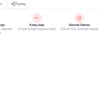
mı
Paylaş
rgo
Kolay İade
Güvenli Ödeme
 sigortalı
14 gün içinde koşulsuz iade
256-bit SSL korumalı altyapı
m