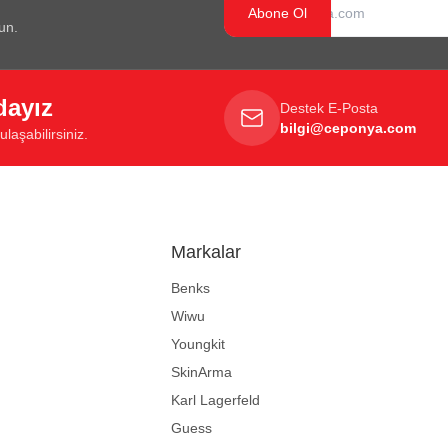
Abone Ol
un.
dayız
Destek E-Posta
bilgi@ceponya.com
laşabilirsiniz.
Markalar
Benks
Wiwu
Youngkit
SkinArma
Karl Lagerfeld
Guess