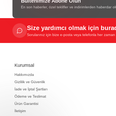
Bültenimize Abone Olun
En son haberler, özel teklifler ve indirimlerden haberdar ol
Size yardımcı olmak için bura
Sorularınız için bize e-posta veya telefonla her zaman u
Kurumsal
Hakkımızda
Gizlilik ve Güvenlik
İade ve İptal Şartları
Ödeme ve Teslimat
Ürün Garantisi
İletişim