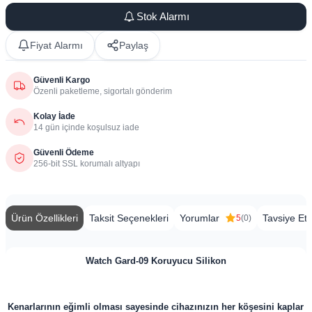
Stok Alarmı
Fiyat Alarmı
Paylaş
Güvenli Kargo
Özenli paketleme, sigortalı gönderim
Kolay İade
14 gün içinde koşulsuz iade
Güvenli Ödeme
256-bit SSL korumalı altyapı
Ürün Özellikleri
Taksit Seçenekleri
Yorumlar
Tavsiye Et
5
(0)
Watch Gard-09 Koruyucu Silikon
​Kenarlarının eğimli olması sayesinde cihazınızın her köşesini kaplar