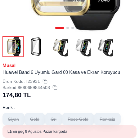
Musal
Huawei Band 6 Uyumlu Gard 09 Kasa ve Ekran Koruyucu
Ürün Kodu:
T23931
Barkod:
8680659844503
174,80
TL
Renk :
Siyah
Gold
Gri
Rose Gold
Renksiz
En geç 9 Ağustos Pazar kargoda