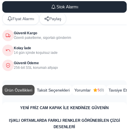
Stok Alarmı
Fiyat Alarmı
Paylaş
Güvenli Kargo
Özenli paketleme, sigortalı gönderim
Kolay İade
14 gün içinde koşulsuz iade
Güvenli Ödeme
256-bit SSL korumalı altyapı
Ürün Özellikleri
Taksit Seçenekleri
Yorumlar
Tavsiye Et
5
(0)
YENİ FRİZ CAM KAPAK İLE KENDİNİZE GÜVENİN
IŞIKLI ORTAMLARDA FARKLI RENKLER GÖRÜNEBİLEN ÇİZGİ
DESENLERİ