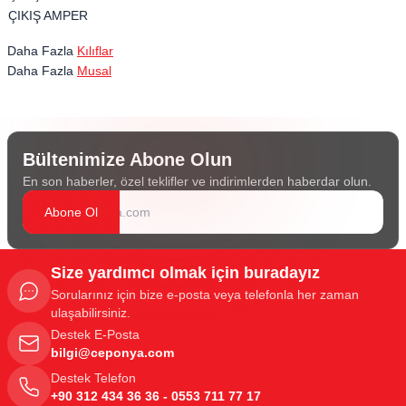
ÇIKIŞ AMPER
Daha Fazla
Kılıflar
Daha Fazla
Musal
Bültenimize Abone Olun
En son haberler, özel teklifler ve indirimlerden haberdar olun.
Abone Ol
Size yardımcı olmak için buradayız
Sorularınız için bize e-posta veya telefonla her zaman
ulaşabilirsiniz.
Destek E-Posta
bilgi@ceponya.com
Destek Telefon
+90 312 434 36 36 - 0553 711 77 17