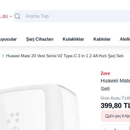
L (₺)
uyucular
Şarj Cihazları
Kulaklıklar
Kablolar
Akıll
Huawei Mate 20 Vest Serisi V2 Type-C 2 in 1 2.4A Hızlı Şarj Seti
Zore
Huawei Mate 
Seti
Ürün Kodu:
T14
399,80
T
En geç 8 Ağ