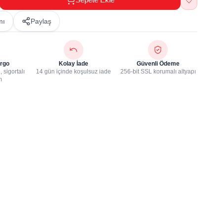
mı
Paylaş
rgo
Kolay İade
Güvenli Ödeme
 sigortalı
14 gün içinde koşulsuz iade
256-bit SSL korumalı altyapı
m