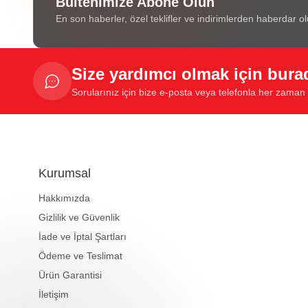
Bültenimize Abone Olun
En son haberler, özel teklifler ve indirimlerden haberdar ol
Size yardımcı olmak için bura
Sorularınız için bize e-posta veya telefonla her zaman u
Kurumsal
Hakkımızda
Gizlilik ve Güvenlik
İade ve İptal Şartları
Ödeme ve Teslimat
Ürün Garantisi
İletişim