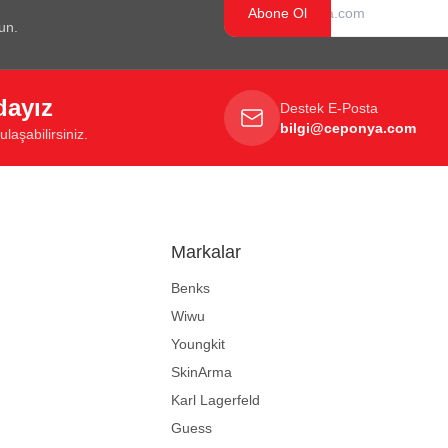
Abone Ol
un.
dayız
Destek E-Posta
bilgi@ceponya.com
laşabilirsiniz.
Markalar
Benks
Wiwu
Youngkit
SkinArma
Karl Lagerfeld
Guess