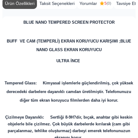
Ürün Özellikleri
Taksit Seçenekleri
Yorumlar
Tavsiye Et
5
(0)
BLUE NANO TEMPERED SCREEN PROTECTOR
BUFF VE CAM (TEMPERLİ) EKRAN KORUYUCU KARIŞIMI ;BLUE
NANO GLASS EKRAN KORUYUCU
ULTRA İNCE
Tempered Glass: Kimyasal işlemlerle güçlendirilmiş, çok yüksek
derecedeki darbelere dayanıklı camdan üretilmiştir. Telefonunuzu
diğer tüm ekran koruyucu filmlerden daha iyi korur.
Çizilmeye Dayanıklı: Sertliği 8-9H?dir, bıçak, anahtar gibi keskin
objelerle bile çizilmez. Çok büyük darbelerde kırılarak (cam gibi
parçalanmaz, tehlike oluşturmaz) darbeyi emerek telefonunuzun
ekranını korur.