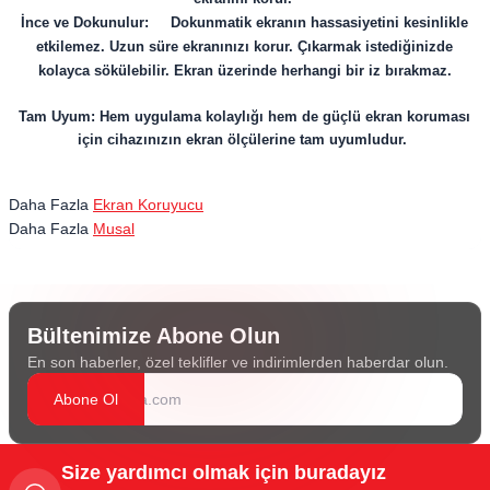
İnce ve Dokunulur: Dokunmatik ekranın hassasiyetini kesinlikle
etkilemez. Uzun süre ekranınızı korur. Çıkarmak istediğinizde
kolayca sökülebilir. Ekran üzerinde herhangi bir iz bırakmaz.
Tam Uyum: Hem uygulama kolaylığı hem de güçlü ekran koruması
için cihazınızın ekran ölçülerine tam uyumludur.
Daha Fazla
Ekran Koruyucu
Daha Fazla
Musal
Bültenimize Abone Olun
En son haberler, özel teklifler ve indirimlerden haberdar olun.
Abone Ol
Size yardımcı olmak için buradayız