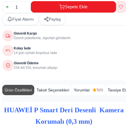
Sepete Ekle
Fiyat Alarmı
Paylaş
Güvenli Kargo
Özenli paketleme, sigortalı gönderim
Kolay İade
14 gün içinde koşulsuz iade
Güvenli Ödeme
256-bit SSL korumalı altyapı
Ürün Özellikleri
Taksit Seçenekleri
Yorumlar
Tavsiye Et
5
(0)
HUAWEİ P Smart Deri Desenli Kamera
Korumalı (0,3 mm)