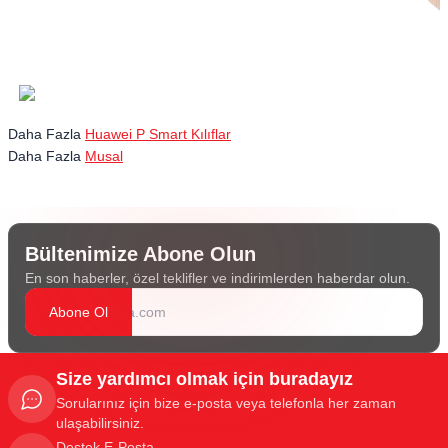
Daha Fazla
Huawei P Smart Kılıflar
Daha Fazla
Musal
Bültenimize Abone Olun
En son haberler, özel teklifler ve indirimlerden haberdar olun.
Abone Ol
Size yardımcı olmak için buradayız
Sorularınız için bize e-posta veya telefonla her zaman
ulaşabilirsiniz.
Destek E-Posta