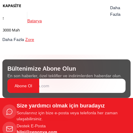
KAPASİTE
Daha
Fazla
:
Batarya
3000 Mah
Daha Fazla
Zore
Bültenimize Abone Olun
En son haberler, özel teklifler ve indirimlerden haberdar olun.
Abone Ol
Size yardımcı olmak için buradayız
Sorularınız için bize e-posta veya telefonla her zaman
ulaşabilirsiniz.
Destek E-Posta
bilgi@ceponya.com