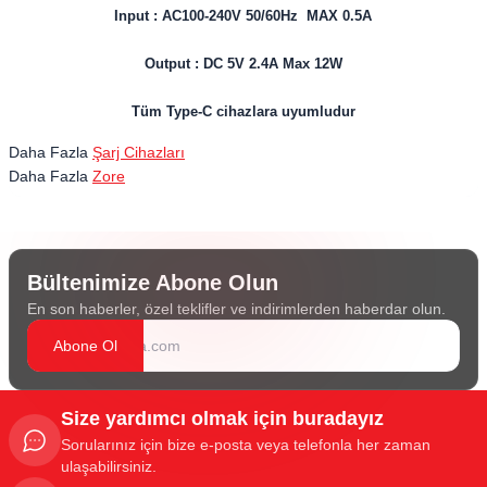
Input : AC100-240V 50/60Hz MAX 0.5A
Output : DC 5V 2.4A Max 12W
Tüm Type-C cihazlara uyumludur
Daha Fazla
Şarj Cihazları
Daha Fazla
Zore
Bültenimize Abone Olun
En son haberler, özel teklifler ve indirimlerden haberdar olun.
Abone Ol
Size yardımcı olmak için buradayız
Sorularınız için bize e-posta veya telefonla her zaman
ulaşabilirsiniz.