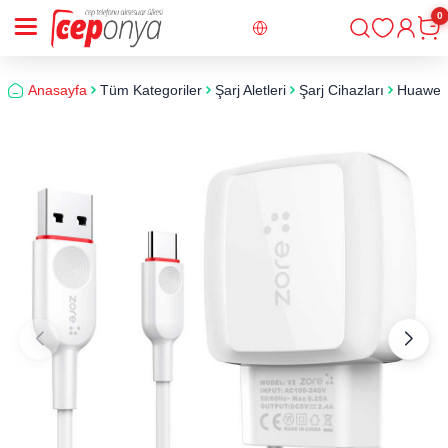
0
Giriş
Sepe
Anasayfa
Tüm Kategoriler
Şarj Aletleri
Şarj Cihazları
Huawei P