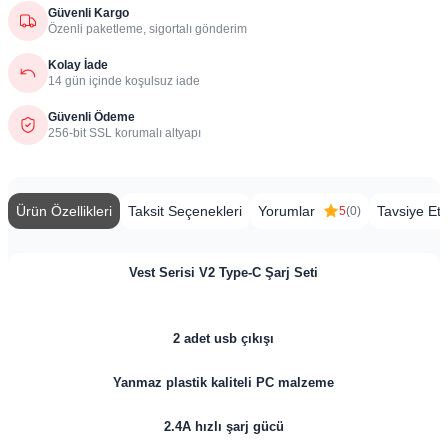
Güvenli Kargo
Özenli paketleme, sigortalı gönderim
Kolay İade
14 gün içinde koşulsuz iade
Güvenli Ödeme
256-bit SSL korumalı altyapı
Ürün Özellikleri
Taksit Seçenekleri
Yorumlar
Tavsiye Et
5
(0)
Vest Serisi V2 Type-C Şarj Seti
2 adet usb çıkışı
Yanmaz plastik kaliteli PC malzeme
2.4A hızlı şarj gücü