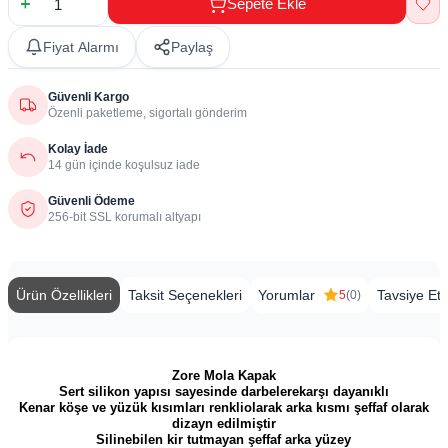
Sepete Ekle
Fiyat Alarmı
Paylaş
Güvenli Kargo
Özenli paketleme, sigortalı gönderim
Kolay İade
14 gün içinde koşulsuz iade
Güvenli Ödeme
256-bit SSL korumalı altyapı
Ürün Özellikleri
Taksit Seçenekleri
Yorumlar
Tavsiye Et
5
(0)
Zore Mola Kapak
Sert silikon yapısı sayesinde darbelerekarşı dayanıklı
Kenar köşe ve yüzük kısımları renkliolarak arka kısmı şeffaf olarak
dizayn edilmiştir
Silinebilen kir tutmayan şeffaf arka yüzey