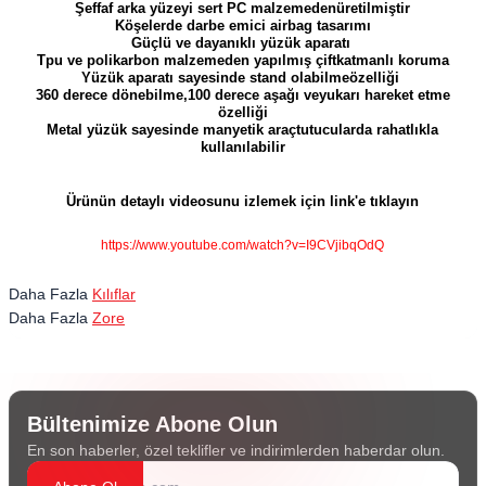
Şeffaf arka yüzeyi sert PC malzemedenüretilmiştir
Köşelerde darbe emici airbag tasarımı
Güçlü ve dayanıklı yüzük aparatı
Tpu ve polikarbon malzemeden yapılmış çiftkatmanlı koruma
Yüzük aparatı sayesinde stand olabilmeözelliği
360 derece dönebilme,100 derece aşağı veyukarı hareket etme
özelliği
Metal yüzük sayesinde manyetik araçtutucularda rahatlıkla
kullanılabilir
Ürünün detaylı videosunu izlemek için link'e tıklayın
https://www.youtube.com/watch?v=I9CVjibqOdQ
Daha Fazla
Kılıflar
Daha Fazla
Zore
Bültenimize Abone Olun
En son haberler, özel teklifler ve indirimlerden haberdar olun.