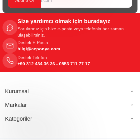
Abone Ol
Size yardımcı olmak için buradayız
Sorularınız için bize e-posta veya telefonla her zaman
ulaşabilirsiniz.
Destek E-Posta
bilgi@ceponya.com
Destek Telefon
+90 312 434 36 36 - 0553 711 77 17
Kurumsal
Markalar
Kategoriler