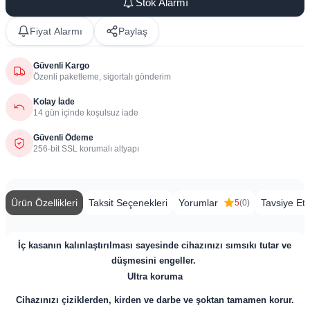
Stok Alarmı
Fiyat Alarmı
Paylaş
Güvenli Kargo
Özenli paketleme, sigortalı gönderim
Kolay İade
14 gün içinde koşulsuz iade
Güvenli Ödeme
256-bit SSL korumalı altyapı
Ürün Özellikleri
Taksit Seçenekleri
Yorumlar
Tavsiye Et
5
(0)
İç kasanın kalınlaştırılması sayesinde cihazınızı sımsıkı tutar ve
düşmesini engeller.
Ultra koruma
Cihazınızı çiziklerden, kirden ve darbe ve şoktan tamamen korur.