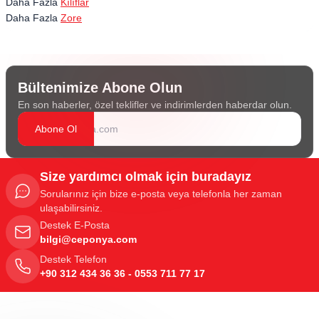
Daha Fazla
Kılıflar
Daha Fazla
Zore
Bültenimize Abone Olun
En son haberler, özel teklifler ve indirimlerden haberdar olun.
Abone Ol
Size yardımcı olmak için buradayız
Sorularınız için bize e-posta veya telefonla her zaman
ulaşabilirsiniz.
Destek E-Posta
bilgi@ceponya.com
Destek Telefon
+90 312 434 36 36 - 0553 711 77 17