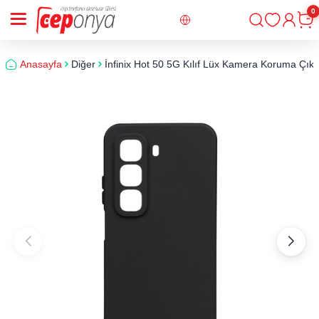
0
Giriş
Sepe
Anasayfa
Diğer
İnfinix Hot 50 5G Kılıf Lüx Kamera Koruma Çıkınt