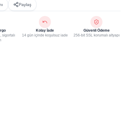
mı
Paylaş
rgo
Kolay İade
Güvenli Ödeme
 sigortalı
14 gün içinde koşulsuz iade
256-bit SSL korumalı altyapı
m