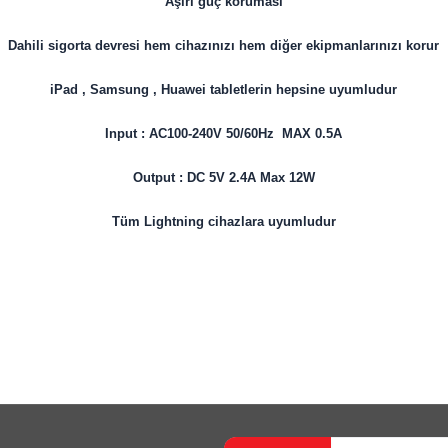
Aşırı güç koruması
Dahili sigorta devresi hem cihazınızı hem diğer ekipmanlarınızı korur
iPad , Samsung , Huawei tabletlerin hepsine uyumludur
Input : AC100-240V 50/60Hz MAX 0.5A
Output : DC 5V 2.4A Max 12W
Tüm Lightning cihazlara uyumludur