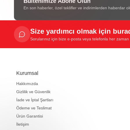
Bültenimize Abone Olun
En son haberler, özel teklifler ve indirimlerden haberdar ol
Size yardımcı olmak için bura
Sorularınız için bize e-posta veya telefonla her zaman u
Kurumsal
Hakkımızda
Gizlilik ve Güvenlik
İade ve İptal Şartları
Ödeme ve Teslimat
Ürün Garantisi
İletişim