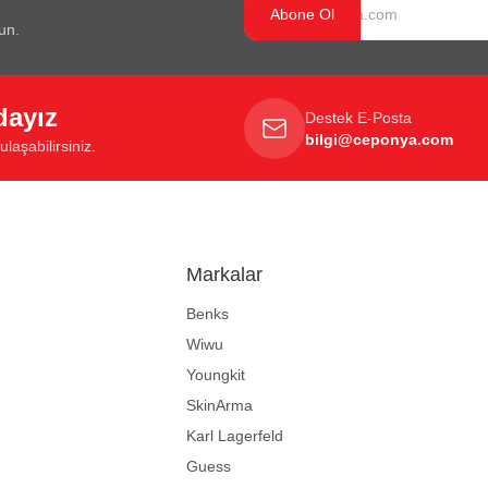
Abone Ol
un.
dayız
Destek E-Posta
bilgi@ceponya.com
laşabilirsiniz.
Markalar
Benks
Wiwu
Youngkit
SkinArma
Karl Lagerfeld
Guess