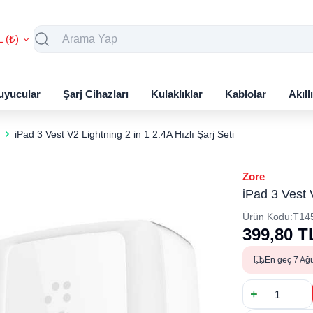
L (₺)
uyucular
Şarj Cihazları
Kulaklıklar
Kablolar
Akıll
iPad 3 Vest V2 Lightning 2 in 1 2.4A Hızlı Şarj Seti
Zore
iPad 3 Vest V
Ürün Kodu:
T14
399,80
T
En geç 7 Ağ