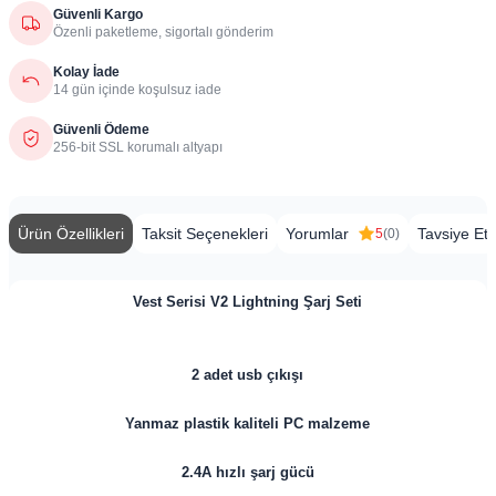
Güvenli Kargo
Özenli paketleme, sigortalı gönderim
Kolay İade
14 gün içinde koşulsuz iade
Güvenli Ödeme
256-bit SSL korumalı altyapı
Ürün Özellikleri
Taksit Seçenekleri
Yorumlar
Tavsiye Et
5
(0)
Vest Serisi V2 Lightning Şarj Seti
2 adet usb çıkışı
Yanmaz plastik kaliteli PC malzeme
2.4A hızlı şarj gücü