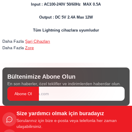
Input : AC100-240V 50/60Hz MAX 0.5A
Output : DC 5V 2.4A Max 12W
Tüm Lightning cihazlara uyumludur
Daha Fazla
Şarj Cihazları
Daha Fazla
Zore
Bültenimize Abone Olun
En son haberler, özel teklifler ve indirimlerden haberdar olun.
Abone Ol
Size yardımcı olmak için buradayız
Sorularınız için bize e-posta veya telefonla her zaman
ulaşabilirsiniz.