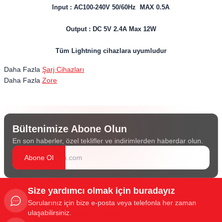
Input : AC100-240V 50/60Hz MAX 0.5A
Output : DC 5V 2.4A Max 12W
Tüm Lightning cihazlara uyumludur
Daha Fazla
Şarj Cihazları
Daha Fazla
Zore
Bültenimize Abone Olun
En son haberler, özel teklifler ve indirimlerden haberdar olun.
Abone Ol
Size yardımcı olmak için buradayız
Sorularınız için bize e-posta veya telefonla her zaman
ulaşabilirsiniz.