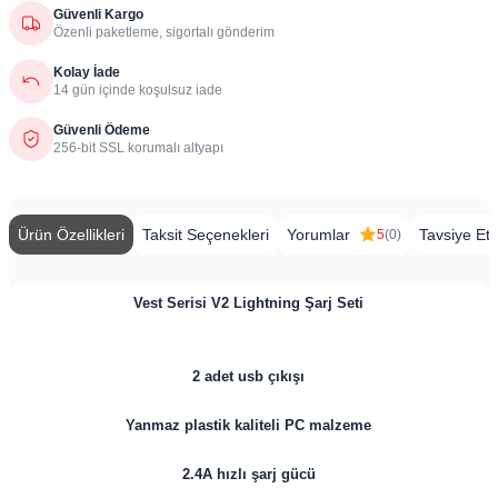
Güvenli Kargo
Özenli paketleme, sigortalı gönderim
Kolay İade
14 gün içinde koşulsuz iade
Güvenli Ödeme
256-bit SSL korumalı altyapı
Ürün Özellikleri
Taksit Seçenekleri
Yorumlar
Tavsiye Et
5
(0)
Vest Serisi V2 Lightning Şarj Seti
2 adet usb çıkışı
Yanmaz plastik kaliteli PC malzeme
2.4A hızlı şarj gücü